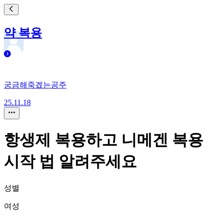
약 복용
궁금해죽겠는공주
25.11.18
항생제 복용하고 니메겐 복용
시작 법 알려주세요
성별
여성