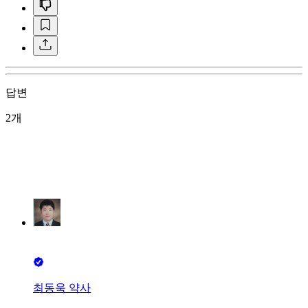
답변
2개
최동욱 약사