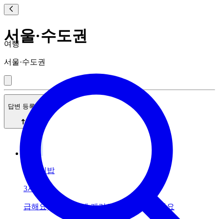
서울·수도권
여행
서울·수도권
답변 등록순
용가리밥
3시간 전
급해요)시내버스에 캐리어 들고 탈수 있나요