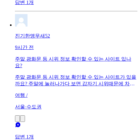
답변 1개
진기한앵무새52
9시간 전
주말 광화문 등 시위 정보 확인할 수 있는 사이트 있나
요?
주말 광화문 등 시위 정보 확인할 수 있는 사이트가 있을
까요? 주말에 놀러나가다 보면 갑자기 시위때문에 차에
갖혀서 시간만 보내는 경우가 많아졌는데 T맵이나 카카
여행 /
오 등에도 크게 정보가 없어서 문의드립니다.
서울·수도권
답변 1개