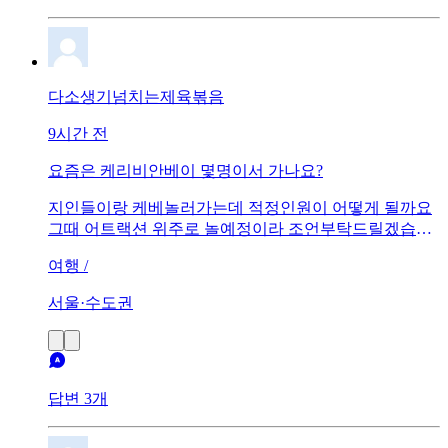
다소생기넘치는제육볶음
9시간 전
요즘은 케리비안베이 몇명이서 가나요?
지인들이랑 케베놀러가는데 적정인원이 어떻게 될까요
그때 어트랙션 위주로 놀예정이라 조언부탁드릴겠습니
닥..! 어떤조언이든 괜찮아여
여행 /
서울·수도권
답변 3개