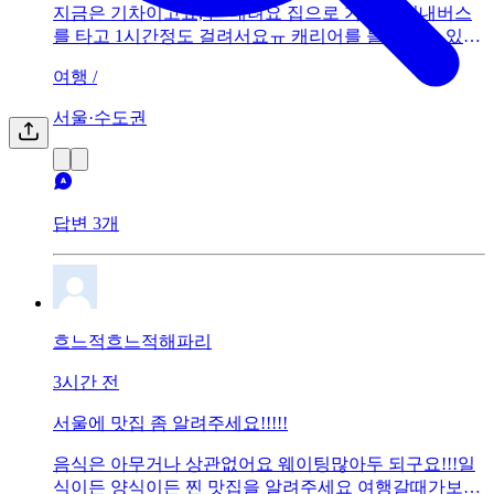
지금은 기차이고요, 곧 내려요 집으로 가는데 시내버스
를 타고 1시간정도 걸려서요ㅠ 캐리어를 들고 탈수 있다
면 자리(뒤에 2명앉는 자리)에 앉는게 맞는건가요...캐리
여행 /
어를 옆에 둔다면 저만 앉을수 있잖아요... 아님 그냥 맘
편히 택시탈까요ㅠ 택시타면 요금이 10000원 좀 넘어서
서울·수도권
고민됩니다ㅠ여긴 지방입니다.
답변 3개
흐느적흐느적해파리
3시간 전
서울에 맛집 좀 알려주세요!!!!!
음식은 아무거나 상관없어요 웨이팅많아두 되구요!!!일
식이든 양식이든 찐 맛집을 알려주세요 여행갈때가보려