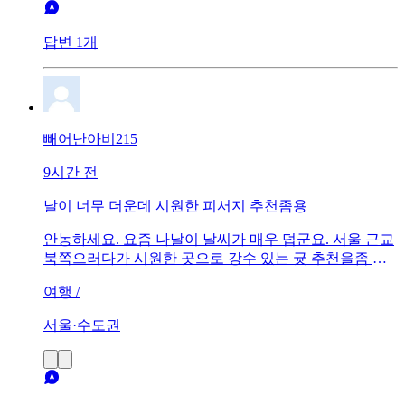
답변 1개
빼어난아비215
9시간 전
날이 너무 더운데 시원한 피서지 추천좀용
안농하세요. 요즘 나날이 날씨가 매우 덥군요. 서울 근교
북쪽으러다가 시원한 곳으로 강수 있는 귯 추천을좀 부
탁드러요. 실내로ㅎㅎ
여행 /
서울·수도권