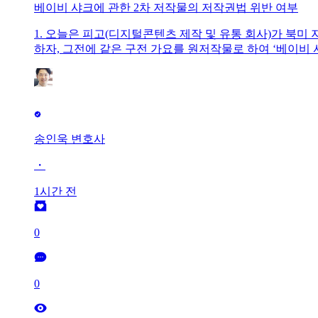
베이비 샤크에 관한 2차 저작물의 저작권법 위반 여부
1. 오늘은 피고(디지털콘텐츠 제작 및 유통 회사)가 북미 지역
하자, 그전에 같은 구전 가요를 원저작물로 하여 ‘베이비 샤크
원 판결{대법원 2023다 247450 손해배상(지)}을 살펴
불리는 구전 가요(이하 ‘이 사건 구전가요’)를 원저작물로 하
신이 운영하는 유튜브 채널에도 게시하였고, 피고는 디지털
크(Baby Shark)’(이하 ‘피
송인욱 변호사
・
1시간 전
0
0