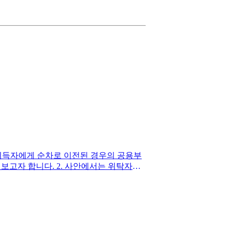
취득자에게 순차로 이전된 경우의 공용부
살펴보고자 합니다. ​2. 사안에서는 위탁자의
된 경우, 수탁자와 제3취득자는 각 종
에 신탁부동산에 대한 관리비 납부 의무
법 제18조의 입법 취지와 공용부분 관리비