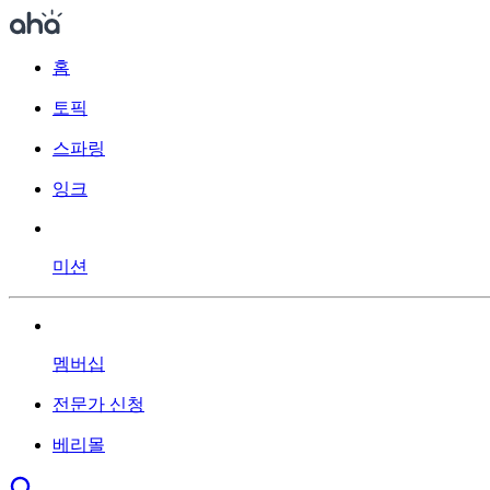
홈
토픽
스파링
잉크
미션
멤버십
전문가 신청
베리몰