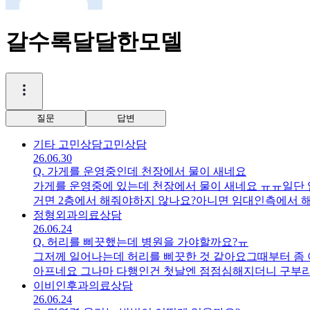
갈수록달달한모델
질문
답변
기타 고민상담
고민상담
26.06.30
Q.
가게를 운영중인데 천장에서 물이 새네요
가게를 운영중에 있는데 천장에서 물이 새네요 ㅠㅠ일단 
거면 2층에서 해줘야하지 않나요?아니면 임대인측에서 
정형외과
의료상담
26.06.24
Q.
허리를 삐끗했는데 병원을 가야할까요?ㅠ
그저께 일어나는데 허리를 삐끗한 것 같아요그때부터 좀 
아프네요 그나마 다행인건 첫날엔 점점심해지더니 구부리
버티면 나아지려나요?
이비인후과
의료상담
26.06.24