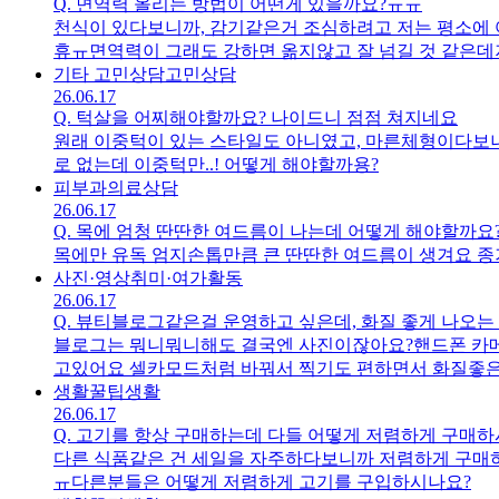
Q.
면역력 올리는 방법이 어떤게 있을까요?ㅠㅠ
천식이 있다보니까, 감기같은거 조심하려고 저는 평소에 
휴ㅠ면역력이 그래도 강하면 옮지않고 잘 넘길 것 같은데
이 어떤게 있을까요?
기타 고민상담
고민상담
26.06.17
Q.
턱살을 어찌해야할까요? 나이드니 점점 쳐지네요
원래 이중턱이 있는 스타일도 아니였고, 마른체형이다보니
로 없는데 이중턱만..! 어떻게 해야할까용?
피부과
의료상담
26.06.17
Q.
목에 엄청 딴딴한 여드름이 나는데 어떻게 해야할까요
목에만 유독 엄지손톱만큼 큰 딴딴한 여드름이 생겨요 종
사진·영상
취미·여가활동
26.06.17
Q.
뷰티블로그같은걸 운영하고 싶은데, 화질 좋게 나오
블로그는 뭐니뭐니해도 결국엔 사진이잖아요?핸드폰 카메
고있어요 셀카모드처럼 바꿔서 찍기도 편하면서 화질좋
생활꿀팁
생활
26.06.17
Q.
고기를 항상 구매하는데 다들 어떻게 저렴하게 구매하
다른 식품같은 건 세일을 자주하다보니까 저렴하게 구매
ㅠ다른분들은 어떻게 저렴하게 고기를 구입하시나요?