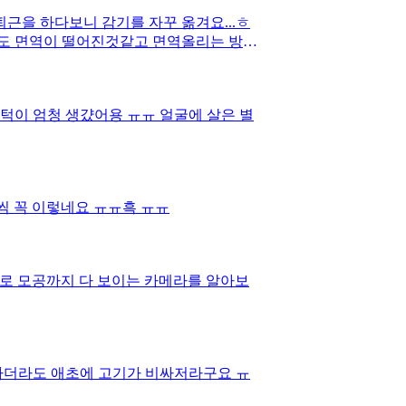
근을 하다보니 감기를 자꾸 옮겨요...ㅎ
편도 면역이 떨어진것같고 면역올리는 방법
턱이 엄청 생걌어용 ㅠㅠ 얼굴에 살은 별
씩 꼭 이렇네요 ㅠㅠ흑 ㅠㅠ
로 모공까지 다 보이는 카메라를 알아보
하더라도 애초에 고기가 비싸저라구요 ㅠ