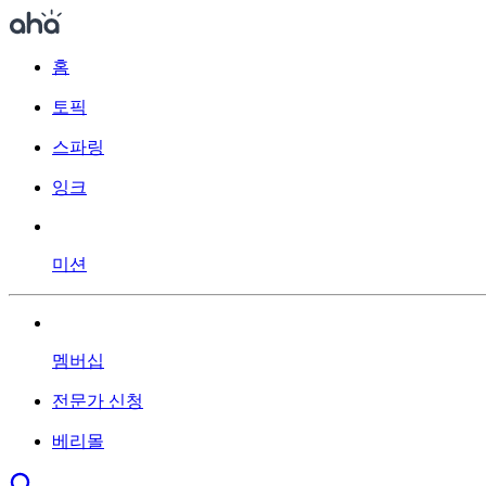
홈
토픽
스파링
잉크
미션
멤버십
전문가 신청
베리몰