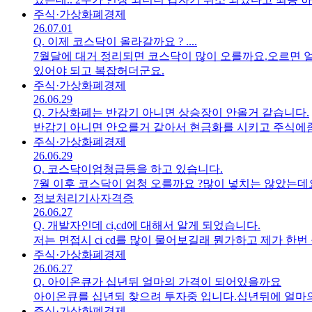
아니고 상위 업체 같습니다.그런데 오늘 카톡으로 프로젝트가
주식·가상화폐
경제
26.07.01
서 준다고 카톡이 왔더군요.. 일정이 기존보다 밀리다 보니
Q.
이제 코스닥이 올라갈까요 ? ....
되네요..그리고 여기 확정이후에 면접이 잡힌데가 좀 있었
7월달에 대거 정리되면 코스닥이 많이 오를까요.오르면 
기하고 다시는 안해야 될거 같은데.. 취소가 된다면 무슨
있어야 되고 복잡허더군요.
직접 쓴거는 아니고요... 카톡으로 프로젝트 확정 8월 1
주식·가상화폐
경제
26.06.29
Q.
가상화폐는 반감기 아니면 상승장이 안올거 같습니다.
반감기 아니면 안오를거 같아서 현금화를 시키고 주식에좀 
주식·가상화폐
경제
26.06.29
Q.
코스닥이엄청급등을 하고 있습니다.
7월 이후 코스닥이 엄청 오를까요 ?많이 넣치는 않았는데
정보처리기사
자격증
26.06.27
Q.
개발자인데 ci,cd에 대해서 알게 되었습니다.
저는 면접시 ci cd를 많이 물어보길래 뭔가하고 제가 
주식·가상화폐
경제
26.06.27
Q.
아이온큐가 십년뒤 얼마의 가격이 되어있을까요
아이온큐를 십년되 찾으려 투자중 입니다.십년뒤에 얼마의
주식·가상화폐
경제