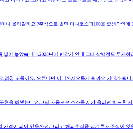
 8월1일부터인데 8월 17일 부터 2월 26일까지 확정 되었다고
 돈을 원래보다 좀 더준다고 온거 같아요.. 저번에도 이런게 있어
는데, 프로젝트 확정된 데가 있어서 제가 면접을 잡지는 않았고 취
얼마나 올라갈까요 ?주식으로 벌면 미니코스피100을 할생각인데
 방법이 있을까요..제가 피해본게 있으니 피해본게 있으니 그거에
일 그리고 연기후 8월 17일 확정 카톡은 있습니다.그리고 저는 정
넣어 놓았습니다.2028년이 반감기 인데 그때 삼백정도 투자하려
요.엄청 오를까요. 오른다면 어디까지오를게 될까요.기대가 됩니
한번 구현을 해봤는데요.그냥 자동으로 소스를 제가 울리면 빌드후 
 가격이 되어 있을까요.그리고 해외주식중 장기투자 주식이 잇