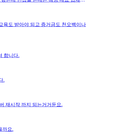
 카톡이 왔어요..그리고 단가도 좀 더 올려
서 또 취소가 되면 어떻게 할지 좀 걱정이
소 했습니다.. 만약에 또 취소가 되면 여
.교육도 받아야 되고 증거금도 천오백이나
 대한 보상이라던가 그런거요..계약서를
규직이 아니고 프리랜서 입니다.
 합니다.
다.
서버 재시작 까지 되는거거둔요.
을까요.