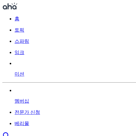
홈
토픽
스파링
잉크
미션
멤버십
전문가 신청
베리몰