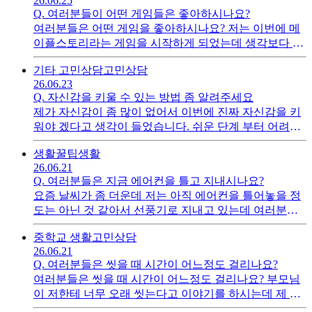
26.06.25
Q.
여러분들이 어떤 게임들은 좋아하시나요?
여러분들은 어떤 게임을 좋아하시나요? 저는 이번에 메
이플스토리라는 게임을 시작하게 되었는데 생각보다 마
음에 들더라구요. 여러분들은 요즘 빠진 게임이 있나요?
기타 고민상담
고민상담
26.06.23
Q.
자신감을 키울 수 있는 방법 좀 알려주세요
제가 자신감이 좀 많이 없어서 이번에 진짜 자신감을 키
워야 겠다고 생각이 들었습니다. 쉬운 단계 부터 어려운
단계 까지 알려주시면 감사하겠습니다.
생활꿀팁
생활
26.06.21
Q.
여러분들은 지금 에어컨을 틀고 지내시나요?
요즘 날씨가 좀 더운데 저는 아직 에어컨을 틀어놓을 정
도는 아닌 것 같아서 선풍기로 지내고 있는데 여러분들
은 어떤지 알고 싶어서 질문을 해요.
중학교 생활
고민상담
26.06.21
Q.
여러분들은 씻을 때 시간이 어느정도 걸리나요?
여러분들은 씻을 때 시간이 어느정도 걸리나요? 부모님
이 저한테 너무 오래 씻는다고 이야기를 하시는데 제 생
각에는 그렇게 오래 씻는 것 같지 않아서 질문을 드립니