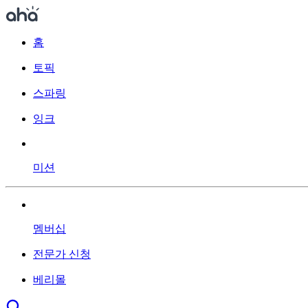
홈
토픽
스파링
잉크
미션
멤버십
전문가 신청
베리몰