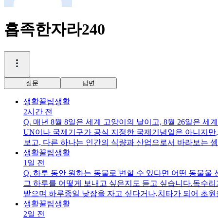
흡족한자라240
질문
답변
생활꿀팁
생활
2시간 전
Q.
매년 8월 8일은 세계 고양이의 날이고, 8월 26일은 세계
UN이나 국제기구가 공식 지정한 국제기념일은 아니지만,
보고, 다른 하나는 인간의 식량과 산업으로서 바라보는 셈
생활꿀팁
생활
1일 전
Q.
하루 동안 원하는 동물로 변할 수 있다면 어떤 동물울 
그 하루를 어떻게 보내고 싶은지도 듣고 싶습니다.독수리
받으며 하루종일 낮잠을 자고 싶다거나,치타가 되어 초원을
다는 아니시겠죠..ㅋ
생활꿀팁
생활
2일 전