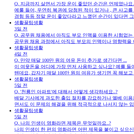
Q.
지금까지 살면서 가장 운이 좋았던 순간은 언제였나요..
예룰 들어, 우연히 복권에 당첨된 적이 있거나 , 큰 사고
경험 등등 정말 운이 좋았다라고 느꼈던 순간이 있다면 그
생활꿀팁
생활
3일 전
Q.
공무원 채용에서 아직도 부모 인맥을 이용한 시험없는
공무원 채용 과정에서 아직도 부모의 인맥이나 영향력을 이
생활꿀팁
생활
4일 전
Q.
만약 매달 100만 원의 여유 돈이 추가로 생긴다면 ...
이 여윳돈을 어디에 가장 먼저 사용하고 싶나요? 예를 들어
텐데요, 갑자기 매달 100만 원의 여유가 생기면 꼭 해보고 싶었
생활꿀팁
생활
5일 전
Q.
'천룡인 아파트'에 대해서 어떻게 생각하세요..?
배달 기사에게 과도한 출입 절차를 강요하거나 엘베 이용을 제한하는 소위 '천룡인 아파트'가 논란이 많은데요. 입주민 자신
면서도 이 문제의 해결을 위해 적극적으로 나서지 않는 
릇에 약물 검사도 해야하고, 쿠팡 택배물에 폭발물 검사도
생활꿀팁
생활
5일 전
Q.
나의 인생이 영화라면 제목은 무엇일까요..?
나의 인생이 한 편의 영화라면 어떤 제목을 붙이고 싶으신가요