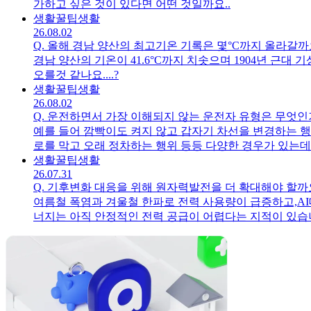
가하고 싶은 것이 있다면 어떤 것일까요..
생활꿀팁
생활
26.08.02
Q.
올해 경남 양산의 최고기온 기록은 몇°C까지 올라갈까요
경남 양산의 기온이 41.6°C까지 치솟으며 1904년 근대
오를것 같나요....?
생활꿀팁
생활
26.08.02
Q.
운전하면서 가장 이해되지 않는 운전자 유형은 무엇인가
예를 들어 깜빡이도 켜지 않고 갑자기 차선을 변경하는 행위, 신호가 바뀌어도 휴대폰을 보느라 출발하지 않는 행위, 1차로에서 계속 저속주행하는 행위, 주차장 통
로를 막고 오래 정차하는 행위 등등 다양한 경우가 있는데요
생활꿀팁
생활
26.07.31
Q.
기후변화 대응을 위해 원자력발전을 더 확대해야 할까요
여름철 폭염과 겨울철 한파로 전력 사용량이 급증하고,A
너지는 아직 안정적인 전력 공급이 어렵다는 지적이 있습
금 인상을 막기 위해 우리나라도 원자력 발전을 더 확대해야 할까요...?과거에도 인류는 위험과 한계를 이유로 기술 발전을 포기하기보다, 문제를 해결하
해 온 사례가 많습니다. 원자력발전의 장점이 크고 많은 