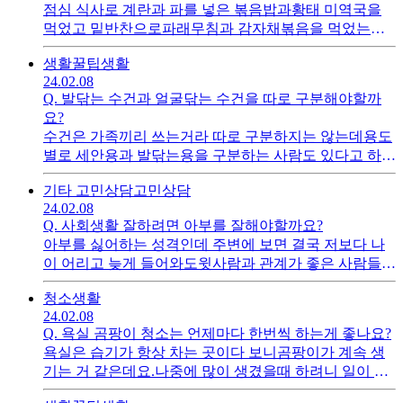
점심 식사로 계란과 파를 넣은 볶음밥과황태 미역국을
먹었고 밑반찬으로파래무침과 감자채볶음을 먹었는데
영양밸런스 괜찮을까요?
생활꿀팁
생활
24.02.08
Q.
발닦는 수건과 얼굴닦는 수건을 따로 구분해야할까
요?
수건은 가족끼리 쓰는거라 따로 구분하지는 않는데용도
별로 세안용과 발닦는용을 구분하는 사람도 있다고 하더
라구요.그렇게 하는게 더 나은가요?
기타 고민상담
고민상담
24.02.08
Q.
사회생활 잘하려면 아부를 잘해야할까요?
아부를 싫어하는 성격인데 주변에 보면 결국 저보다 나
이 어리고 늦게 들어와도윗사람과 관계가 좋은 사람들이
더 좋은 기회를 갖는 거 같더라구요.내일만 열심히 하면
청소
생활
되는줄 알았는데 아부도 하나의 스킬일까요?
24.02.08
Q.
욕실 곰팡이 청소는 언제마다 한번씩 하는게 좋나요?
욕실은 습기가 항상 차는 곳이다 보니곰팡이가 계속 생
기는 거 같은데요.나중에 많이 생겼을때 하려니 일이 많
은데보통 언제쭘 주기로 하는게 나을까요?