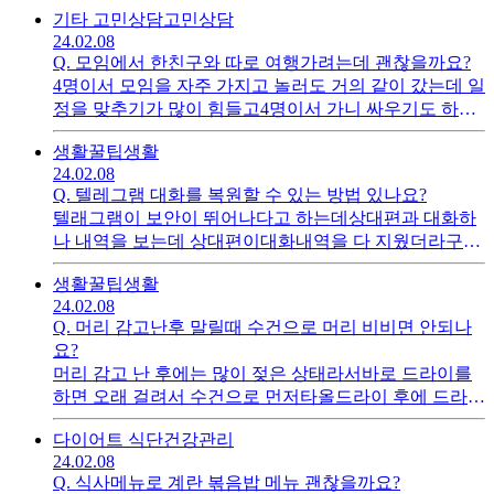
기타 고민상담
고민상담
니다.
24.02.08
Q.
모임에서 한친구와 따로 여행가려는데 괜찮을까요?
4명이서 모임을 자주 가지고 놀러도 거의 같이 갔는데 일
정을 맞추기가 많이 힘들고4명이서 가니 싸우기도 하고
그래서마음맞는 친구 한명하고 따로 가려는데나머지 모
생활꿀팁
생활
임 친구들한테 이걸 말해야할까요?
24.02.08
Q.
텔레그램 대화를 복원할 수 있는 방법 있나요?
텔래그램이 보안이 뛰어나다고 하는데상대편과 대화하
나 내역을 보는데 상대편이대화내역을 다 지웠더라구요.
제가 다시 복구 할수 있을까요?
생활꿀팁
생활
24.02.08
Q.
머리 감고난후 말릴때 수건으로 머리 비비면 안되나
요?
머리 감고 난 후에는 많이 젖은 상태라서바로 드라이를
하면 오래 걸려서 수건으로 먼저타올드라이 후에 드라이
기를 꺼내는데머리를 비벼서 닦는데 이렇게 하면 안좋나
다이어트 식단
건강관리
요?
24.02.08
Q.
식사메뉴로 계란 볶음밥 메뉴 괜찮을까요?