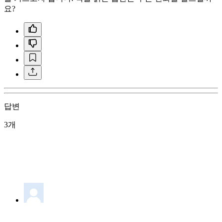
요?
답변
3개