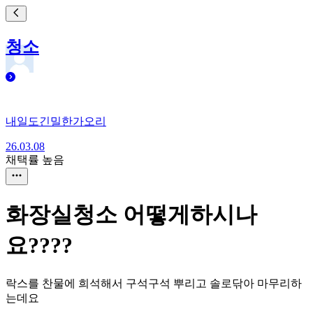
청소
내일도긴밀한가오리
26.03.08
채택률 높음
화장실청소 어떻게하시나
요????
락스를 찬물에 희석해서 구석구석 뿌리고 솔로닦아 마무리하
는데요