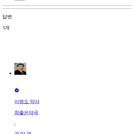
답변
3개
이병도 약사
참좋은약국
∙
26.03.29