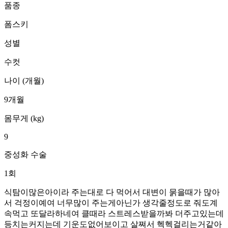
품종
폼스키
성별
수컷
나이 (개월)
9개월
몸무게 (kg)
9
중성화 수술
1회
식탐이많은아이라 주는대로 다 먹어서 대변이 묽을때가 많아
서 걱정이예여 너무많이 주는게아닌가 생각줄정도로 줘도계
속먹고 또달라하네여 클때라 스트레스받을까봐 더주고있는데
등치는커지는데 기운도없어보이고 살쪄서 헥헥걸리는거같아