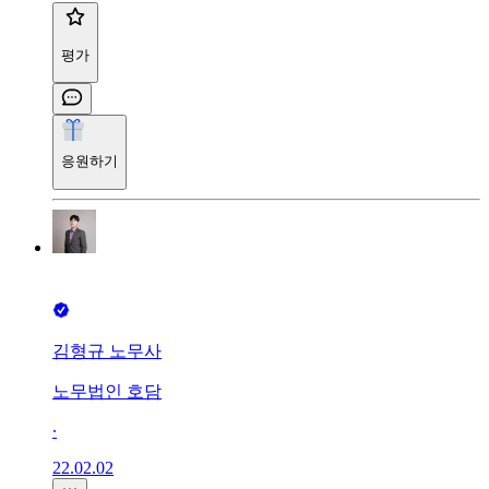
평가
응원하기
김형규 노무사
노무법인 호담
∙
22.02.02