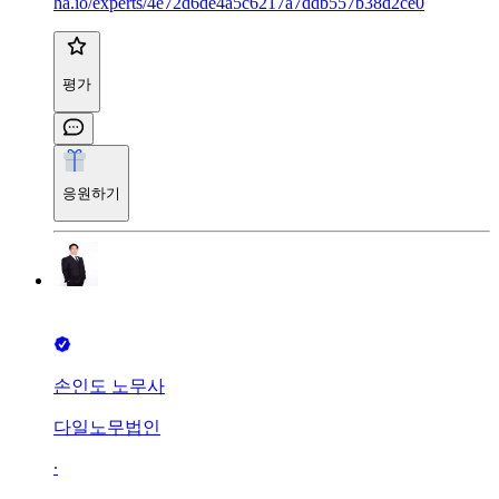
ha.io/experts/4e72d6de4a5c6217a7ddb557b38d2ce0
평가
응원하기
손인도 노무사
다일노무법인
∙