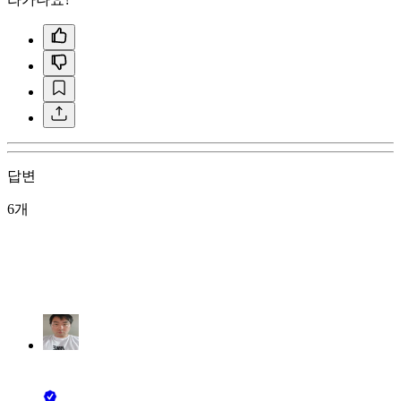
답변
6개