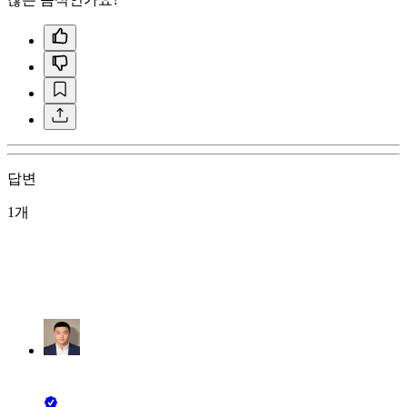
답변
1개