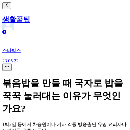
생활꿀팁
스타박스
23.05.22
볶음밥을 만들 때 국자로 밥을
꾹꾹 눌러대는 이유가 무엇인
가요?
1박2일 등에서 차승원이나 기타 각종 방송출연 유명 요리사나