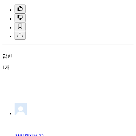
답변
1개