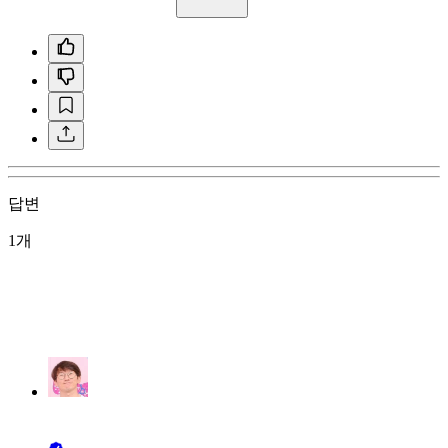
답변
1개