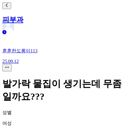
피부과
훈훈한도롱이113
25.09.12
발가락 물집이 생기는데 무좀
일까요???
성별
여성