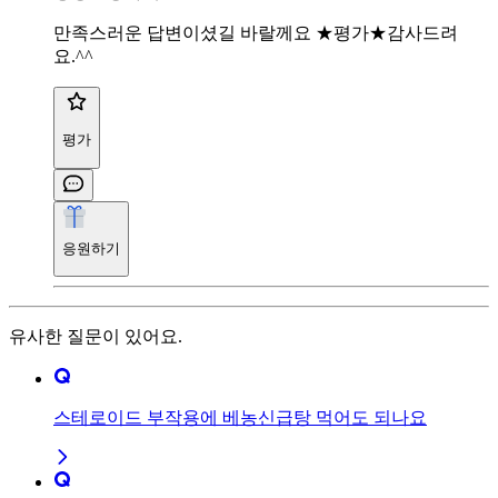
만족스러운 답변이셨길 바랄께요 ★평가★감사드려
요.^^
평가
응원하기
유사한 질문이 있어요.
스테로이드 부작용에 베농신급탕 먹어도 되나요