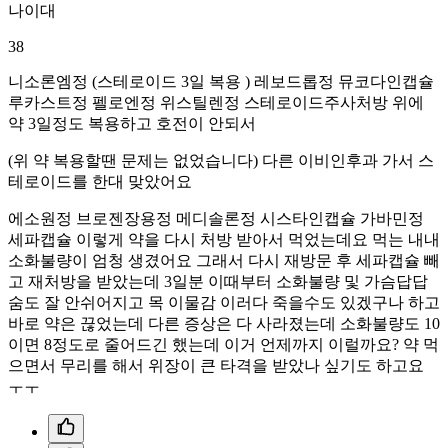
나이대
38
니소론엠정 (스테로이드 3일 복용 ) 레보드롭정 뮤코다인캡슐
루카스트정 펠로엔정 위스틸렌정 스테로이드주사처방 위에
약 3일정도 복용하고 호전이 안되서
(위 약 복용할땐 문제는 없었습니다) 다른 이비인후과 가서 스
테로이드를 한대 맞았어요
에소원정 브로젠장용정 메디솔론정 시스타인캡슐 가바민정
세파캡슐 이렇게 약을 다시 처방 받아서 먹었는데요 먹는 내내
소화불량이 엄청 생겼어요 그래서 다시 재방문 후 세파캡슐 빼
고 재처방을 받았는데 3일분 이때부터 소화불량 및 가슴답답
숨도 잘 안쉬어지고 목 이물감 이러다 죽을수도 있겠구나 하고
바로 약은 끊었는데 다른 증상은 다 사라졌는데 소화불량도 10
이면 8정도로 줄어드긴 했는데 이거 언제까지 이럴까요? 약 먹
으면서 무리를 해서 위장이 큰 타격을 받았나 싶기도 하고요
ㅜㅜ