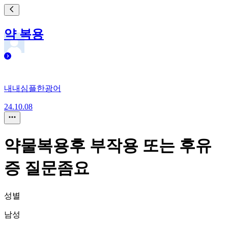
약 복용
내내심플한광어
24.10.08
약물복용후 부작용 또는 후유
증 질문좀요
성별
남성