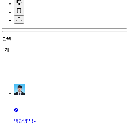
답변
2개
백찬양 약사