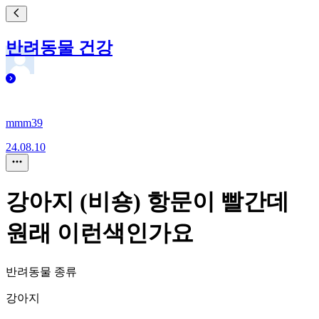
반려동물 건강
mmm39
24.08.10
강아지 (비숑) 항문이 빨간데
원래 이런색인가요
반려동물 종류
강아지