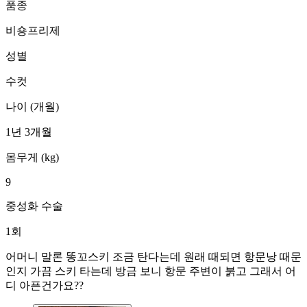
품종
비숑프리제
성별
수컷
나이 (개월)
1년 3개월
몸무게 (kg)
9
중성화 수술
1회
어머니 말론 똥꼬스키 조금 탄다는데 원래 때되면 항문낭 때문
인지 가끔 스키 타는데 방금 보니 항문 주변이 붉고 그래서 어
디 아픈건가요??