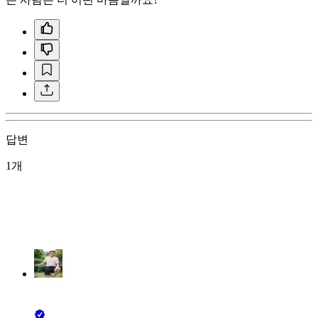
답변
1개