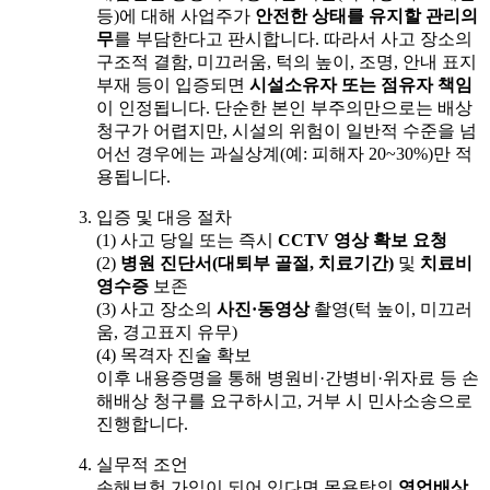
등)에 대해 사업주가
안전한 상태를 유지할 관리의
무
를 부담한다고 판시합니다. 따라서 사고 장소의
구조적 결함, 미끄러움, 턱의 높이, 조명, 안내 표지
부재 등이 입증되면
시설소유자 또는 점유자 책임
이 인정됩니다. 단순한 본인 부주의만으로는 배상
청구가 어렵지만, 시설의 위험이 일반적 수준을 넘
어선 경우에는 과실상계(예: 피해자 20~30%)만 적
용됩니다.
입증 및 대응 절차
(1) 사고 당일 또는 즉시
CCTV 영상 확보 요청
(2)
병원 진단서(대퇴부 골절, 치료기간)
및
치료비
영수증
보존
(3) 사고 장소의
사진·동영상
촬영(턱 높이, 미끄러
움, 경고표지 유무)
(4) 목격자 진술 확보
이후 내용증명을 통해 병원비·간병비·위자료 등 손
해배상 청구를 요구하시고, 거부 시 민사소송으로
진행합니다.
실무적 조언
손해보험 가입이 되어 있다면 목욕탕의
영업배상