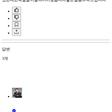
답변
3개