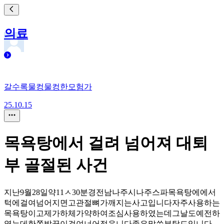
의료
갈수록물컹물컹한모험가
25.10.15
목욕탕에서 걸려 넘어져 대퇴
부 골절된 사건
지난9월28일약11ㅅ30분경전남나주시나주스파목욕탕에에서
턱에걸여넘어지면고관절뼈가깨지는사고입니다자주사용하는
목욕탕이고제가하체가약하여조심사용하였는데그날도예전하
였는데한쪽발끝이걸여너어젖읍니다좋은말씀부탁드입니다