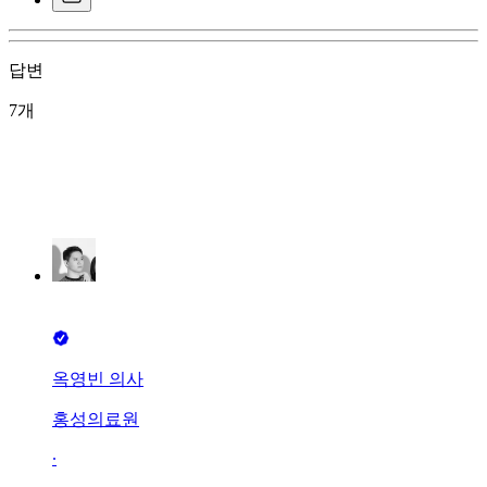
답변
7개
옥영빈 의사
홍성의료원
∙