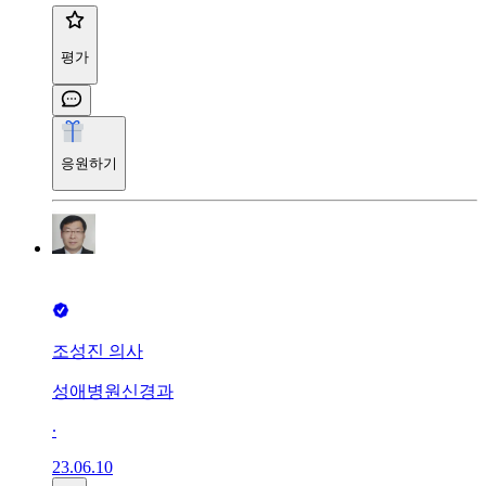
평가
응원하기
조성진 의사
성애병원신경과
∙
23.06.10