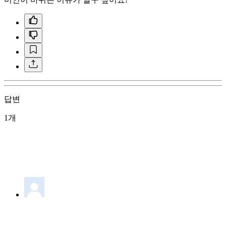
답변
1개