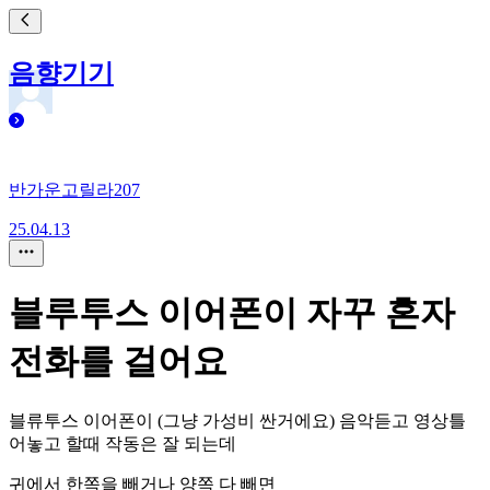
음향기기
반가운고릴라207
25.04.13
블루투스 이어폰이 자꾸 혼자
전화를 걸어요
블류투스 이어폰이 (그냥 가성비 싼거에요) 음악듣고 영상틀
어놓고 할때 작동은 잘 되는데
귀에서 한쪽을 빼거나 양쪽 다 빼면