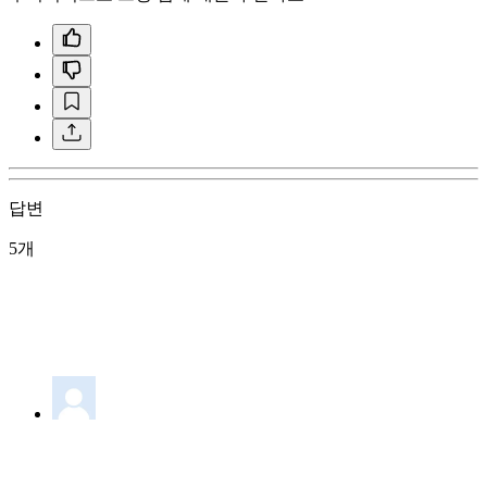
답변
5개