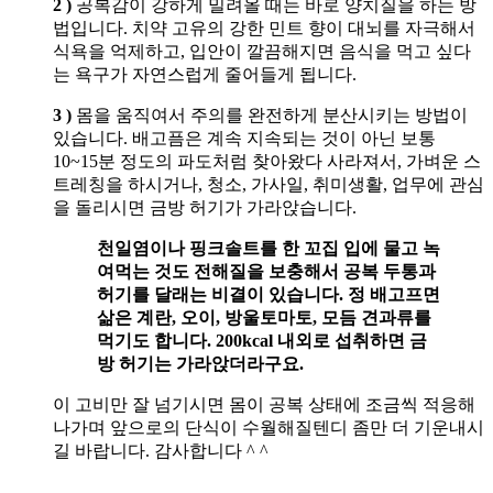
2 )
공복감이 강하게 밀려올 때는 바로 양치질을 하는 방
법입니다. 치약 고유의 강한 민트 향이 대뇌를 자극해서
식욕을 억제하고, 입안이 깔끔해지면 음식을 먹고 싶다
는 욕구가 자연스럽게 줄어들게 됩니다.
3 )
몸을 움직여서 주의를 완전하게 분산시키는 방법이
있습니다. 배고픔은 계속 지속되는 것이 아닌 보통
10~15분 정도의 파도처럼 찾아왔다 사라져서, 가벼운 스
트레칭을 하시거나, 청소, 가사일, 취미생활, 업무에 관심
을 돌리시면 금방 허기가 가라앉습니다.
천일염이나 핑크솔트를 한 꼬집 입에 물고 녹
여먹는 것도 전해질을 보충해서 공복 두통과
허기를 달래는 비결이 있습니다. 정 배고프면
삶은 계란, 오이, 방울토마토, 모듬 견과류를
먹기도 합니다. 200kcal 내외로 섭취하면 금
방 허기는 가라앉더라구요.
이 고비만 잘 넘기시면 몸이 공복 상태에 조금씩 적응해
나가며 앞으로의 단식이 수월해질텐디 좀만 더 기운내시
길 바랍니다. 감사합니다 ^ ^