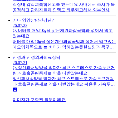
직장내 갑질괴롭힘신고를 했는데요 사내에서 조사가 불
공정하고 관리자들과 인맥도 좌우되고해서 외부인사로
조사를 요구하니 외부노무사로 조사가 될것이라고 전화
기타 영양상담
건강관리
로 얘기하는데요 직장에서 선택한 노무사도 아는 인맥으
26.07.23
로하는거 아닌가요 공정하게 판단이 될까요 조사는 어떤
Q.
버터를 매일10g을 삶은계란과잡곡밥과 섞어서 먹고
식으로 진행되나요
있는데요
버터를 매일10g을 삶은계란과잡곡밥과 섞어서 먹고있는
데요명치쪽으로 늘 버터가 막혀있는듯한느낌과 목구멍
도 막힌듯한느낌으로 속이 더부룩한것이 버터가 저랑안
신경과·신경외과
의료상담
맞는건가요 고기를 못먹으니 밥만먹으면 빨리허기가져
26.07.21
서 버터를 먹고나니 배고픔이덜하긴한데요 속이더부룩
Q.
정신과처방약을 먹다가 최근 스트레스로 가슴두근거
해서요
림과 호흡곤란증세로 약을 더받았는데요
정신과처방약을 먹다가 최근 스트레스로 가슴두근거림
과 호흡곤란증세로 약을 더받았는데요 복용후 가슴두근
거림과 호흡곤란은 나아지더라구요그런데어제 저녁식
사때부터 속이 매쓱거리고 계속 하품나더니 일어서니 갑
이미지가 포함된 질문이에요.
자기 머리가 멍하니 다리에힘이풀려주저앉앗어요 바로
누워서 다리올리고 한참있으니 괜찮아서 다시일어나니
또 주저앉아서 그대로 누워서 잠들었어요새벽에 한번 깼
고요 일어나니 주저앉지는않앗어요 약을 먹는게 무서워