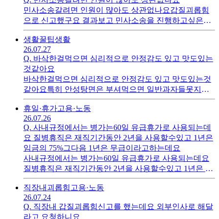
민사소송갈려면 인원이 먆아도 상관없나요갑질괴롭힘
으로 신고했구요 결과보고 민사소송을 진행하고싶은데
요 사업주와 관리자 직원으로 10명이 되네요 이들한사람
생활꿀팁
생활
씩 갑질괴롭힘대한 스토리적어서 결과통지서와 같이 내
26.07.27
면될까요이미 노동위원회와 재해보상신청과 노동청 신
Q.
바삭한걸먹으면 심리적으로 안정감도 있고 맛도있는
고다 해놓아진행중이구요꼭 민사로해서 보상받고싶어
것같아요
요
바삭한걸먹으면 심리적으로 안정감도 있고 맛도있는것
같아요특히 안성탕면은 부셔먹으면 일반과자들못지않
게 바삭하고 맛이 있는데요다른라면은 그만큼 맛이 안나
휴일·휴가
고용·노동
더라구요같은면발이라도 왜다른걸까요?
26.07.26
Q.
사내규정에서는 병가는60일 유급휴가로 사용되는데
요 질병휴직은 재직기간동안 2년을 사용할수있고 1년은
임금의 75%그다음 1년은 무급이라고하는데요
사내규정에서는 병가는60일 유급휴가로 사용되는데요
질병휴직은 재직기간동안 2년을 사용할수있고 1년은 임
금의 75%그다음 1년은 무급이라고하는데요 타직장도
직장내괴롭힘
고용·노동
다비슷한가요그럼 병가60일쓰고 질병휴직2년도 다쓰게
26.07.24
되면 질병으로 다시 사용할 수있는 제도가 있는지 궁금
Q.
직장내 갑질괴롭힘신고를 했는데요 외부인사로 해달
합니다.
라고 요청하니요