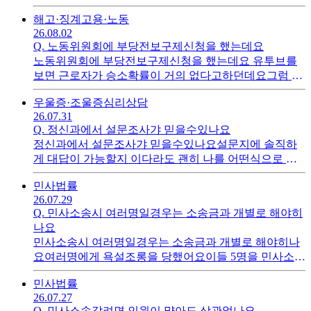
료들이나 해당 날짜들을 다암기하고 가야하나요?원고는
해고·징계
고용·노동
혼자고 직장은 고문노무사와 나오면 불리하지 않을까
26.08.02
요?작업환경의학과 업무평가서를 제출하간했는데요
Q.
노동위원회에 부당전보구제신청을 했는데요
노동위원회에 부당전보구제신청을 했는데요 유투브를
보면 근로자가 승소확률이 거의 없다고하던데요그럼 노
동위원회에 구제신청하는게 의미가 있을까요특히 경기
우울증·조울증
심리상담
쪽은 거의 안된다는 댓글도 봤는데요
26.07.31
Q.
정신과에서 설문조사갸 믿을수있나요
정신과에서 설문조사갸 믿을수있나요설문지에 솔직하
게 대답이 가능할지 이다라도 괜히 나를 어떤식으로 평
가할까하면서 다르게 답을 체크할수도있잖아요문항수
민사
법률
가 너무 많아서 오히려 정신병걸릴것같더라구요
26.07.29
Q.
민사소송시 여러명일경우는 소송금과 개별로 해야히
나요
민사소송시 여러명일경우는 소송금과 개별로 해야히나
요여러명에게 욕설조롱을 당했어요이들 5명을 민사소송
하고싶어요적정금액과절차좀 알려주세요
민사
법률
26.07.27
Q.
민사소송갈려면 인원이 먆아도 상관없나요