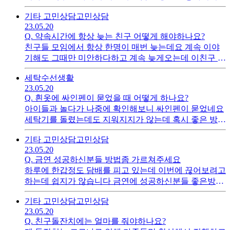
좀 줄일려고 하는데 좋은방법이 있을까요?
기타 고민상담
고민상담
23.05.20
Q.
약속시간에 항상 늦는 친구 어떻게 해야하나요?
친구들 모임에서 항상 한명이 매번 늦는데요 계속 이야
기해도 그때만 미안하다하고 계속 늦게오는데 이친구 한
명때문에 매번 모임시간이 틀어지는데 어떻게 해야할까
세탁수선
생활
요?
23.05.20
Q.
흰옷에 싸인펜이 묻었을 때 어떻게 하나요?
아이들과 놀다가 나중에 확인해보니 싸인펜이 묻었네요
세탁기를 돌렸는데도 지워지지가 않는데 혹시 좋은 방법
이 있으시다면 공유부탁드립니다
기타 고민상담
고민상담
23.05.20
Q.
금연 성공하신분들 방법좀 가르쳐주세요
하루에 한갑정도 담배를 피고 있는데 이번에 끊어보려고
하는데 쉽지가 않습니다 금연에 성공하신분들 좋은방법
있으시면 공유좀부탁드립니다
기타 고민상담
고민상담
23.05.20
Q.
친구돌잔치에는 얼마를 줘야하나요?