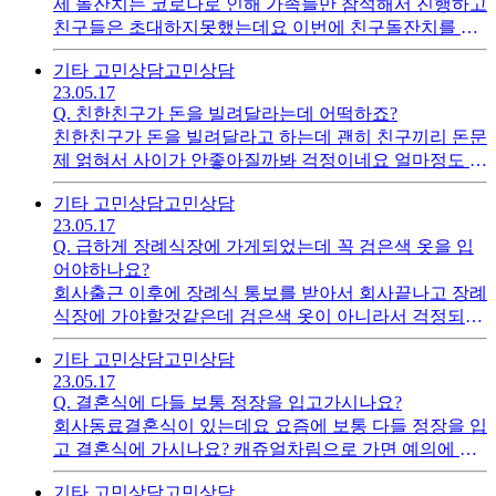
제 돌잔치는 코로나로 인해 가족들만 참석해서 진행하고
친구들은 초대하지못했는데요 이번에 친구돌잔치를 하
는데 얼마를 주면 될까요?
기타 고민상담
고민상담
23.05.17
Q.
친한친구가 돈을 빌려달라는데 어떡하죠?
친한친구가 돈을 빌려달라고 하는데 괜히 친구끼리 돈문
제 얽혀서 사이가 안좋아질까봐 걱정이네요 얼마정도 까
지 빌려주면 서로 의가 상하지 않을까요?
기타 고민상담
고민상담
23.05.17
Q.
급하게 장례식장에 가게되었는데 꼭 검은색 옷을 입
어야하나요?
회사출근 이후에 장례식 통보를 받아서 회사끝나고 장례
식장에 가야할것같은데 검은색 옷이 아니라서 걱정되네
요 꼭 검은색 차림으로 장례식장에 가야되는가요?
기타 고민상담
고민상담
23.05.17
Q.
결혼식에 다들 보통 정장을 입고가시나요?
회사동료결혼식이 있는데요 요즘에 보통 다들 정장을 입
고 결혼식에 가시나요? 캐쥬얼차림으로 가면 예의에 어
긋나는지 다른분들은 어떻게 입고가시나요?
기타 고민상담
고민상담