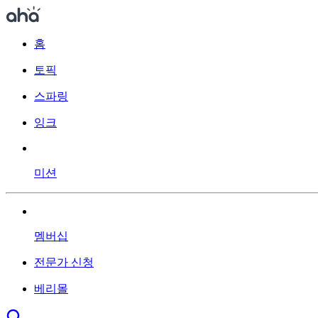
홈
토픽
스파링
잉크
미션
멤버십
전문가 신청
베리몰