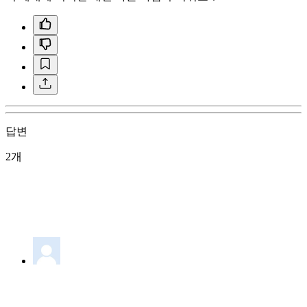
답변
2개