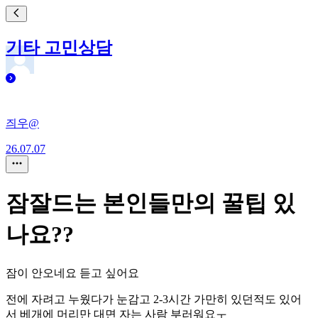
기타 고민상담
즤우@
26.07.07
잠잘드는 본인들만의 꿀팁 있
나요??
잠이 안오네요 듣고 싶어요
전에 자려고 누웠다가 눈감고 2-3시간 가만히 있던적도 있어
서 베개에 머리만 대면 자는 사람 부러워요ㅜ