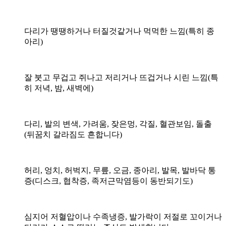
다리가 땡땡하거나 터질것같거나 먹먹한 느낌(특히 종
아리)
잘 붓고 무겁고 쥐나고 저리거나 뜨겁거나 시린 느낌(특
히 저녁, 밤, 새벽에)
다리, 발의 변색, 가려움, 잦은멍, 각질, 혈관보임, 돌출
(뒤꿈치 갈라짐도 흔합니다)
허리, 엉치, 허벅지, 무릎, 오금, 종아리, 발목, 발바닥 통
증(디스크, 협착증, 족저근막염등이 동반되기도)
심지어 저혈압이나 수족냉증, 발가락이 저절로 꼬이거나