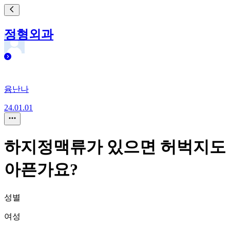
정형외과
윰난나
24.01.01
하지정맥류가 있으면 허벅지도
아픈가요?
성별
여성