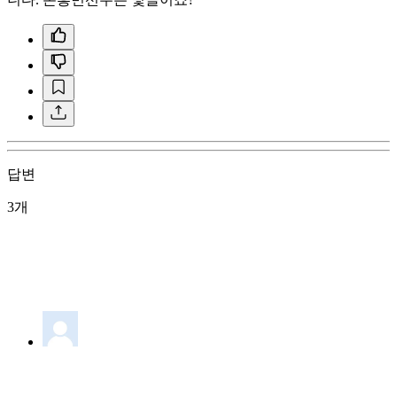
답변
3개