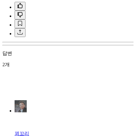
답변
2개
꾀꼬리