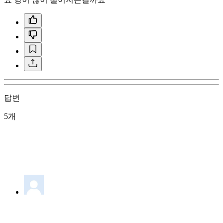
답변
5개