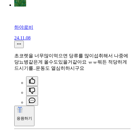
하야로비
24.11.08
초코렛을 너무많이먹으면 당류를 많이섭취해서 나중에
당뇨병같은게 올수도있을거같아요 ㅠㅠ뭐든 적당하게
드시기를..운동도 열심히하시구요
응원하기