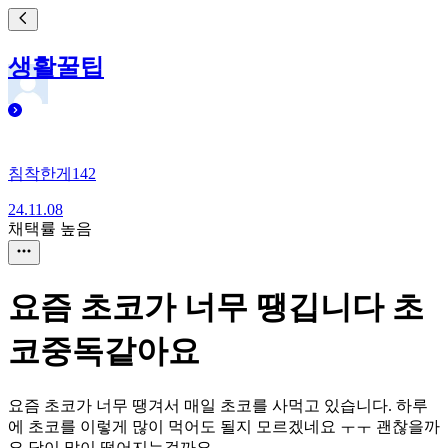
생활꿀팁
침착한게142
24.11.08
채택률 높음
요즘 초코가 너무 땡깁니다 초
코중독같아요
요즘 초코가 너무 땡겨서 매일 초코를 사먹고 있습니다. 하루
에 초코를 이렇게 많이 먹어도 될지 모르겠네요 ㅜㅜ 괜찮을까
요 당이 많이 떨어지는걸까요