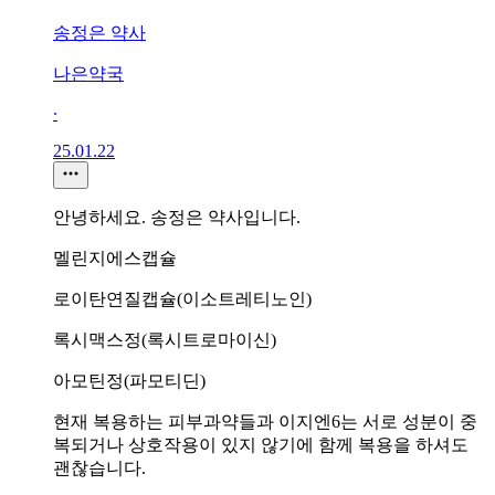
송정은 약사
나은약국
∙
25.01.22
안녕하세요. 송정은 약사입니다.
멜린지에스캡슐
로이탄연질캡슐(이소트레티노인)
록시맥스정(록시트로마이신)
아모틴정(파모티딘)
현재 복용하는 피부과약들과 이지엔6는 서로 성분이 중
복되거나 상호작용이 있지 않기에 함께 복용을 하셔도
괜찮습니다.