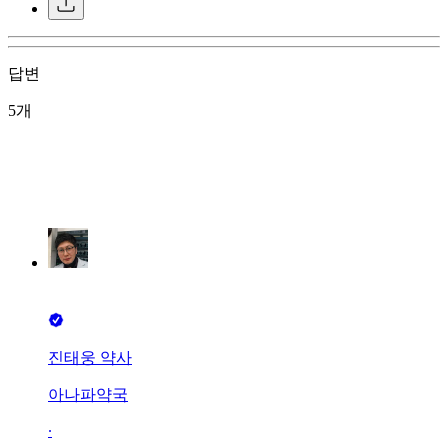
답변
5개
진태웅 약사
아나파약국
∙