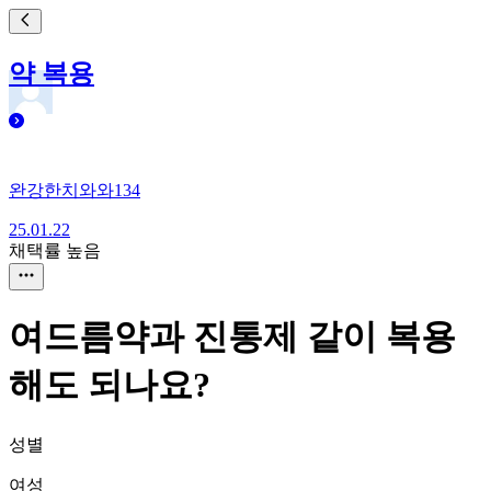
약 복용
완강한치와와134
25.01.22
채택률 높음
여드름약과 진통제 같이 복용
해도 되나요?
성별
여성