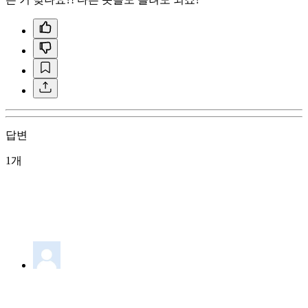
답변
1개