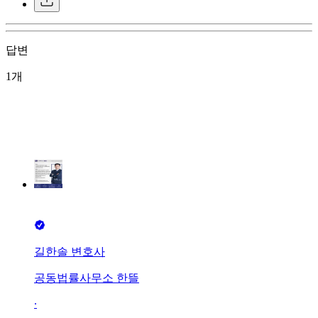
답변
1개
길한솔 변호사
공동법률사무소 한뜰
∙