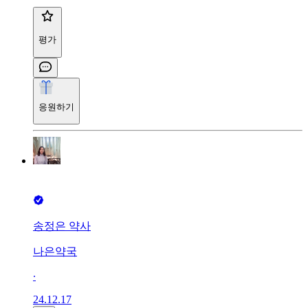
평가
응원하기
송정은 약사
나은약국
∙
24.12.17