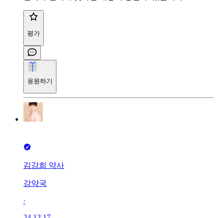
평가
응원하기
김강희 약사
강약국
∙
24.12.17