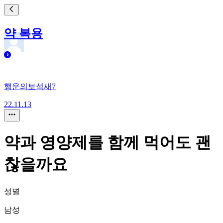
약 복용
행운의보석새7
22.11.13
약과 영양제를 함께 먹어도 괜
찮을까요
성별
남성