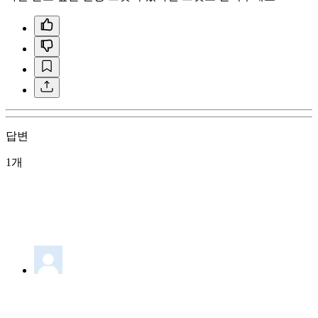
답변
1개