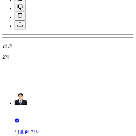
답변
2개
박호현 약사