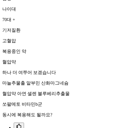
나이대
70대 +
기저질환
고혈압
복용중인 약
혈압약
하나 더 여쭈어 보겠습니다
마늘추물출 알부민 산화마그네슘
혈압약 아연 셀렌 블루베리추출물
쏘팔메토 비타민b군
동시에 복용해도 될까요?