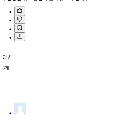
답변
8개