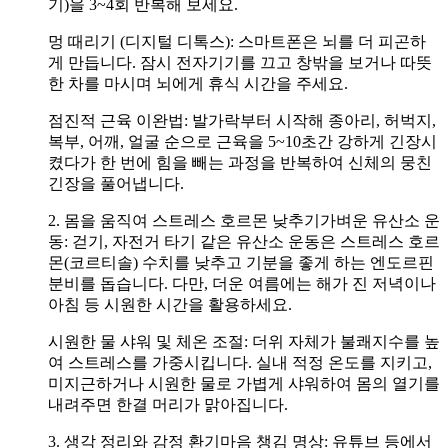
기)을 3~4회 반복해 보세요.
멍 때리기 (디지털 디톡스): 스마트폰은 뇌를 더 피곤하
게 만듭니다. 잠시 전자기기를 끄고 창밖을 보거나 따뜻
한 차를 마시며 뇌에게 휴식 시간을 주세요.
점진적 근육 이완법: 발가락부터 시작해 종아리, 허벅지,
복부, 어깨, 얼굴 순으로 근육을 5~10초간 강하게 긴장시
켰다가 한 번에 힘을 빼는 과정을 반복하여 신체의 뭉친
긴장을 풀어냅니다.
2. 몸을 움직여 스트레스 호르몬 낮추기가벼운 유산소 운
동: 걷기, 자전거 타기 같은 유산소 운동은 스트레스 호르
몬(코르티솔) 수치를 낮추고 기분을 좋게 하는 엔도르핀
분비를 돕습니다. 다만, 더운 여름에는 해가 진 저녁이나
아침 등 시원한 시간을 활용하세요.
시원한 물 샤워 및 체온 조절: 더위 자체가 불쾌지수를 높
여 스트레스를 가중시킵니다. 실내 적정 온도를 지키고,
미지근하거나 시원한 물로 가볍게 샤워하여 몸의 열기를
내려주면 한결 머리가 맑아집니다.
3. 생각 정리와 감정 환기마음 챙김 명상: 유튜브 등에서