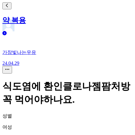
약 복용
가장빛나는우유
24.04.29
식도염에 환인클로나젬팜처방
꼭 먹어야하나요.
성별
여성