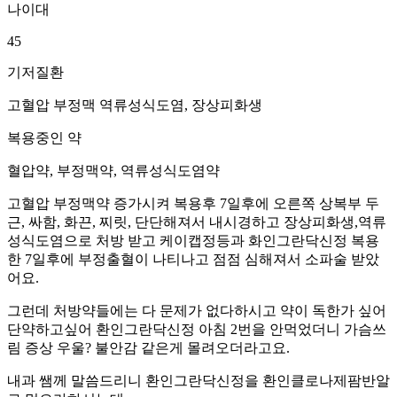
나이대
45
기저질환
고혈압 부정맥 역류성식도염, 장상피화생
복용중인 약
혈압약, 부정맥약, 역류성식도염약
고혈압 부정맥약 증가시켜 복용후 7일후에 오른쪽 상복부 두
근, 싸함, 화끈, 찌릿, 단단해져서 내시경하고 장상피화생,역류
성식도염으로 처방 받고 케이캡정등과 화인그란닥신정 복용
한 7일후에 부정출혈이 나티나고 점점 심해져서 소파술 받았
어요.
그런데 처방약들에는 다 문제가 없다하시고 약이 독한가 싶어
단약하고싶어 환인그란닥신정 아침 2번을 안먹었더니 가슴쓰
림 증상 우울? 불안감 같은게 몰려오더라고요.
내과 쌤께 말씀드리니 환인그란닥신정을 환인클로나제팜반알