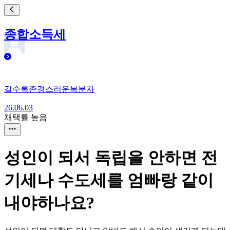
종합소득세
갈수록존경스러운복분자
26.06.03
채택률 높음
성인이 되서 독립을 안하면 전
기세나 수도세를 엄빠랑 같이
내야하나요?