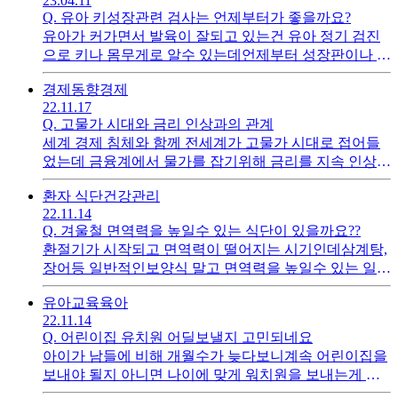
23.04.11
Q.
유아 키성장관련 검사는 언제부터가 좋을까요?
유아가 커가면서 발육이 잘되고 있는건 유아 정기 검진
으로 키나 몸무게로 알수 있는데언제부터 성장판이나 이
런거 검사가 가능할까요??
경제동향
경제
22.11.17
Q.
고물가 시대와 금리 인상과의 관계
세계 경제 침체와 함께 전세계가 고물가 시대로 접어들
었는데 금융계에서 물가를 잡기위해 금리를 지속 인상하
는데??? 금리 인상을 하면 어떤 원리로 물가가 잡히는지
환자 식단
건강관리
궁금합니다
22.11.14
Q.
겨울철 면역력을 높일수 있는 식단이 있을까요??
환절기가 시작되고 면역력이 떨어지는 시기인데삼계탕,
장어등 일반적인보양식 말고 면역력을 높일수 있는 일반
식단이 있을까요?
유아교육
육아
22.11.14
Q.
어린이집 유치원 어딜보낼지 고민되네요
아이가 남들에 비해 개월수가 늦다보니계속 어린이집을
보내야 될지 아니면 나이에 맞게 워치원을 보내는게 맞
을지 고민 되네요이럴경우 어디가 맞을까요??