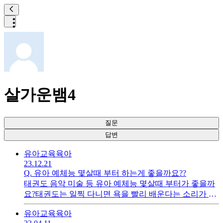
살가운뱀4
질문
답변
유아교육
육아
23.12.21
Q.
유아 예체능 몇살때 부터 하는게 좋을까요??
태권도 음악 미술 등 유아 예체능 몇살때 부터가 좋을까
요?태권도는 일찍 다니면 욕을 빨리 배운다는 소리가 많
고 악기는 하나 배우면 좋을꺼 같긴한데 언제 시작해야
유아교육
육아
될지를 모르겠네요