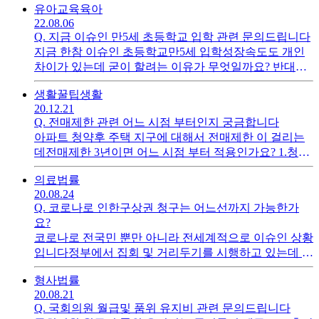
유아교육
육아
22.08.06
Q.
지금 이슈인 만5세 초등학교 입학 관련 문의드립니다
지금 한참 이슈인 초등학교만5세 입학성장속도도 개인
차이가 있는데 굳이 할려는 이유가 무엇일까요? 반대가
많으면 안할수도 있다고는 해도영유아 통합을 통해 사교
생활꿀팁
생활
육비를 줄인다 하더니그럼 한글및 기본 사칙연산등의 사
20.12.21
교육비가 더 이른시기에 들것 같은데
Q.
전매제한 관련 어느 시점 부터인지 궁금합니다
아파트 청약후 주택 지구에 대해서 전매제한 이 걸리는
데전매제한 3년이면 어느 시점 부터 적용인가요? 1.청약
당첨부터인지2.청약 당첨후 계약때인지3.아파트 착공때
의료
법률
부터인지 궁금 합니다
20.08.24
Q.
코로나로 인한구상권 청구는 어느선까지 가능한가
요?
코로나로 전국민 뿐만 아니라 전세계적으로 이슈인 상황
입니다정부에서 집회 및 거리두기를 시행하고 있는데 이
를 어기고 코로나 양성 판정 받으면 다 구상권 청구해야
형사
법률
되는건 아닌가요? 구상권 청구는 어느선 까지 할수있나
20.08.21
요? 최고 치료비 얼마까지?
Q.
국회의원 월급및 품위 유지비 관련 문의드립니다