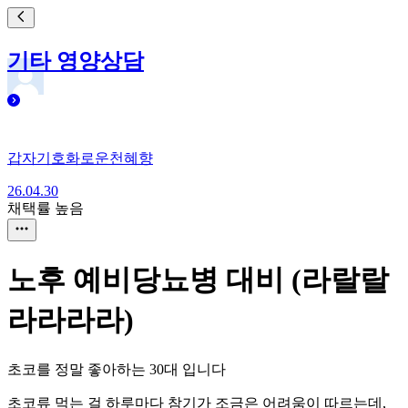
기타 영양상담
갑자기호화로운천혜향
26.04.30
채택률 높음
노후 예비당뇨병 대비 (라랄랄
라라라라)
초코를 정말 좋아하는 30대 입니다
초코류 먹는 걸 하루마다 참기가 조금은 어려움이 따르는데,