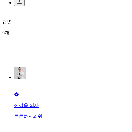
답변
6개
신경욱 의사
튼튼하지의원
∙