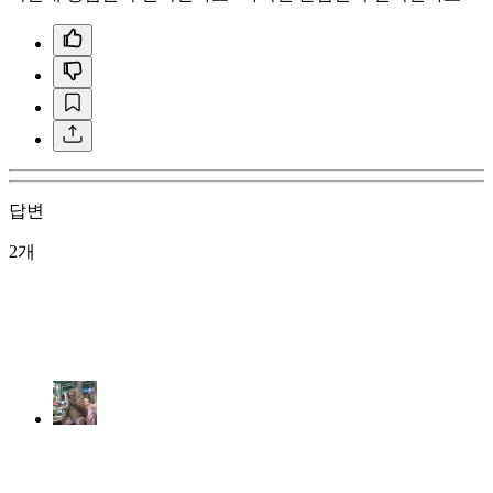
답변
2개