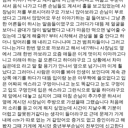
셔서 음식 나가고 다른 손님들도 계셔서 홀을 보고있었는데 사
장님이 저를 부르시더라구요 가보니 앉아보라고 손님이 부르
셨다고 그래서 앉았어요 우선 이야기하는 걸 들어보니 그냥 흔
한 어른들이 하시는 말씀들이였구요 그러다가 대뜸 제 얼굴을
보더니 광대가 많이 발달했다고 내가 마음만 먹으면 넣어줄 수
있는데 그렇게 해줄까? 부터 시작해서 관상을 볼 줄 안다고 하
더니 앞머리를 왜 내리고 다니냐며 그건 범죄자들이나 그러고
다니는거다 한번 옆으로 까보라고 해서 네??하니 사장님도 옆
에서 그래 한번 까보라고 요즘 애들은 이게 멋이지 이마까고다
니고 이래야 하는 걸 모른다고 하더라구요 그 상황에서 차마
싫은데요 라고 말 할 용기가 안나서 옆으로 넘기니까 이게 훨
났다고 그러더니 사람은 이마를 봐야 인생이 보인다며 계속 관
상쪽 얘기를 하다가 대뜸 입이랑 눈은 아무짝에 쓸모없다고 입
은 어짜피 섹스라고 구멍아니냐고 눈도 똑같다고 눈도 구멍이
고 입도 구멍인데 입은 섹스라고 그런식으로 말을 하더라구요
제 앞에서 대놓고 심지어 그때 마침 손님이 추가주문 하셔서
옆에 계시던 사장님이 주방으로 가셨을때 그랬습니다 처음에
저 소리를 듣고 이게 뭐지 싶었는데 시간이 지날수록 기분이
더럽고 잘못된거같다는 생각이 들더라구요 근데 문제가 가게
내에 cctv가 따로 없는 거 같았어요 증거도 없고 증인이라고 해
봤자 그때 가게에 계시던 중년부부손님이 전부인데 신고한다